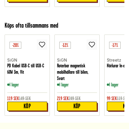
Köps ofta tillsammans med
-20%
-12%
-17%
SiGN
SiGN
Streetz
PD Kabel USB-C till USB-C
Roterbar magnetisk
Hörlurar In-ear
60W 3m, Vit
mobilhållare till bilen,
Svart
I lager
I lager
I lager
119
SEK
149
SEK
219
SEK
249
SEK
99
SEK
119
SEK
KÖP
KÖP
KÖ