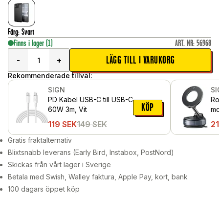
Färg
:
Svart
Finns i lager
(1)
ART. NR
:
56968
LÄGG TILL I VARUKORG
-
+
Rekommenderade tillval:
SIGN
S
PD Kabel USB-C till USB-C
Ro
KÖP
60W 3m, Vit
mob
Sv
119
SEK
149
SEK
2
Gratis fraktalternativ
Blixtsnabb leverans (Early Bird, Instabox, PostNord)
Skickas från vårt lager i Sverige
Betala med Swish, Walley faktura, Apple Pay, kort, bank
100 dagars öppet köp