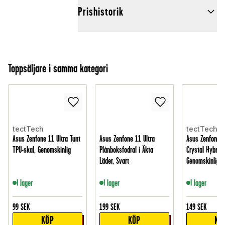
Prishistorik
Toppsäljare i samma kategori
tectTech
tectTech
Asus Zenfone 11 Ultra Tunt
Asus Zenfone 11 Ultra
Asus Zenfone 1
TPU-skal, Genomskinlig
Plånboksfodral i Äkta
Crystal Hybrid-
Läder, Svart
Genomskinlig
I lager
I lager
I lager
99
SEK
199
SEK
149
SEK
KÖP
KÖP
KÖ