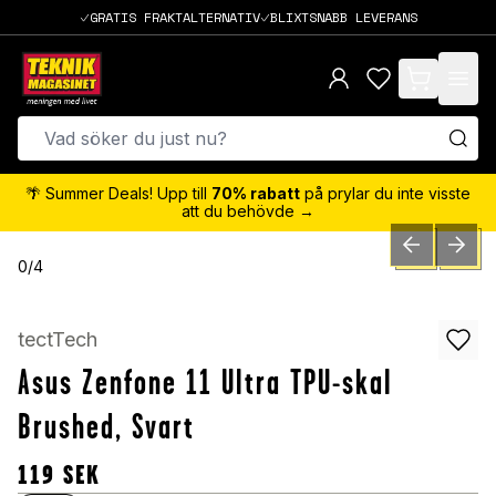
GRATIS FRAKTALTERNATIV
BLIXTSNABB LEVERANS
items in cart,
🌴 Summer Deals! Upp till
70% rabatt
på prylar du inte visste
att du behövde →
PREVIOUS SLID
NEXT S
0
/
4
tectTech
Asus Zenfone 11 Ultra TPU-skal
Brushed, Svart
119
SEK