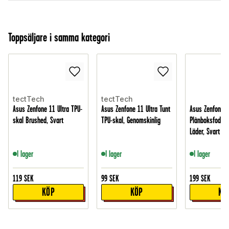
Toppsäljare i samma kategori
tectTech
tectTech
Asus Zenfone 11 Ultra TPU-
Asus Zenfone 11 Ultra Tunt
Asus Zenfone 1
skal Brushed, Svart
TPU-skal, Genomskinlig
Plånboksfodral 
Läder, Svart
I lager
I lager
I lager
119
SEK
99
SEK
199
SEK
KÖP
KÖP
KÖ