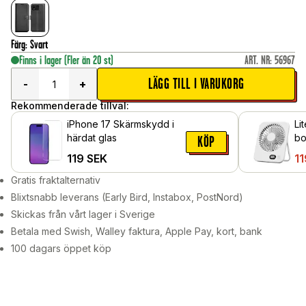
Färg
:
Svart
Finns i lager
(Fler än 20 st)
ART. NR
:
56967
LÄGG TILL I VARUKORG
-
+
Rekommenderade tillval:
iPhone 17 Skärmskydd i
Li
härdat glas
bo
KÖP
ha
119
SEK
11
Gratis fraktalternativ
Blixtsnabb leverans (Early Bird, Instabox, PostNord)
Skickas från vårt lager i Sverige
Betala med Swish, Walley faktura, Apple Pay, kort, bank
100 dagars öppet köp