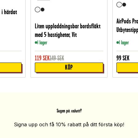
 i härdat
AirPods Pro
Liten uppladdningsbar bordsfläkt
Utbytestipp
med 5 hastigheter, Vit
I lager
I lager
119
SEK
149
SEK
99
SEK
KÖP
Sugen på
rabatt
?
Signa upp och få 10% rabatt på ditt första köp!