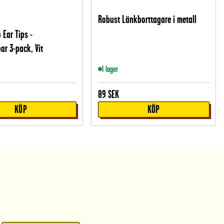
Robust Länkborttagare i metall
 Ear Tips -
ar 3-pack, Vit
I lager
89
SEK
KÖP
KÖP