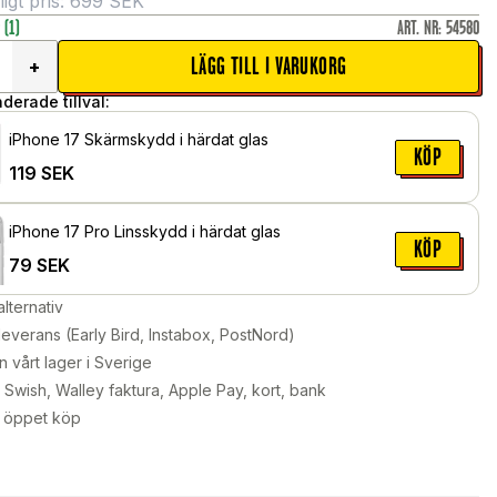
gt pris:
699
SEK
r
(1)
ART. NR
:
54580
LÄGG TILL I VARUKORG
+
erade tillval:
iPhone 17 Skärmskydd i härdat glas
KÖP
119
SEK
iPhone 17 Pro Linsskydd i härdat glas
KÖP
79
SEK
alternativ
leverans (Early Bird, Instabox, PostNord)
n vårt lager i Sverige
Swish, Walley faktura, Apple Pay, kort, bank
 öppet köp