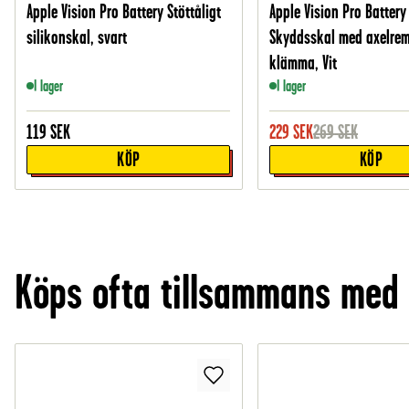
Apple Vision Pro Battery Stöttåligt
Apple Vision Pro Battery
silikonskal, svart
Skyddsskal med axelre
klämma, Vit
I lager
I lager
119
SEK
229
SEK
269
SEK
KÖP
KÖP
Köps ofta tillsammans med