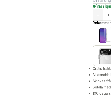
Ursprungli
Finns i lage
-
Rekommend
Gratis frakt
Blixtsnabb 
Skickas frå
Betala med 
100 dagars