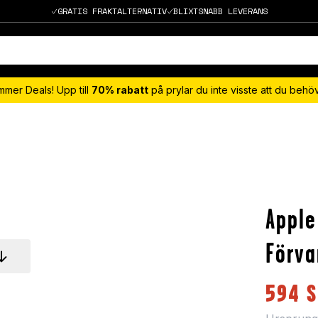
GRATIS FRAKTALTERNATIV
BLIXTSNABB LEVERANS
mmer Deals! Upp till
70% rabatt
på prylar du inte visste att du beh
Apple
Förva
594
S