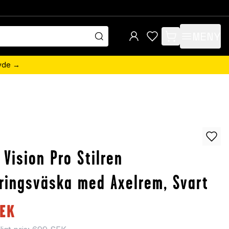
MENY
items in cart, view 
övde →
 Vision Pro Stilren
ringsväska med Axelrem, Svart
EK