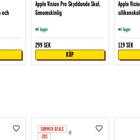
Apple Vision Pro Skyddande Skal,
Apple Visio
m och
Genomskinlig
silikonskal
I lager
I lager
299
SEK
119
SEK
KÖP
SUMMER DEALS
-20%