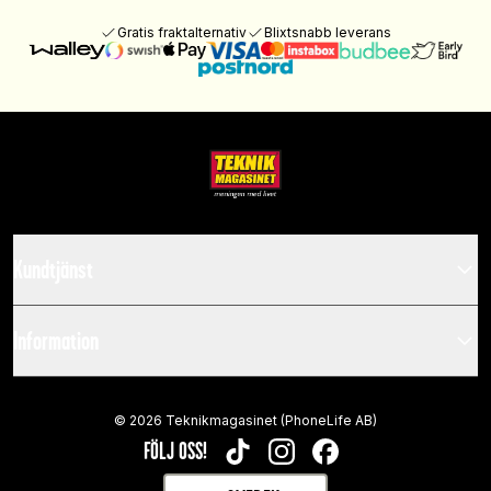
Gratis fraktalternativ
Blixtsnabb leverans
Kundtjänst
Information
©
2026
Teknikmagasinet (PhoneLife AB)
FÖLJ OSS!
TIKTOK
INSTAGRAM
FACEBOOK