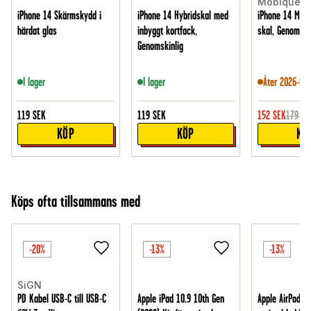
Mobique
iPhone 14 Skärmskydd i
iPhone 14 Hybridskal med
iPhone 14 MagS
härdat glas
inbyggt kortfack,
skal, Genomski
Genomskinlig
I lager
I lager
Åter 2026-09-
119
SEK
119
SEK
152
SEK
179
SE
KÖP
KÖP
KÖ
Köps ofta tillsammans med
-20%
-13%
-13%
SiGN
PD Kabel USB-C till USB-C
Apple iPad 10.9 10th Gen
Apple AirPods 4