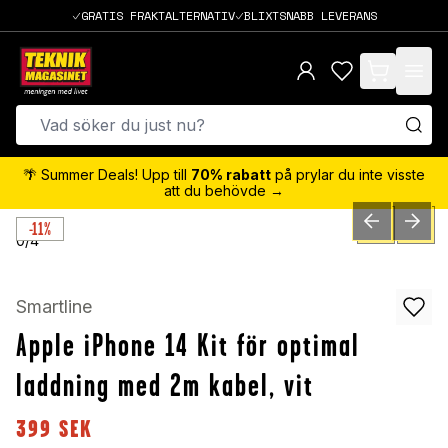
GRATIS FRAKTALTERNATIV
BLIXTSNABB LEVERANS
items in cart,
🌴 Summer Deals! Upp till
70% rabatt
på prylar du inte visste
att du behövde →
-11%
PREVIOUS SLID
NEXT S
0
/
4
Smartline
Apple iPhone 14 Kit för optimal
laddning med 2m kabel, vit
399
SEK