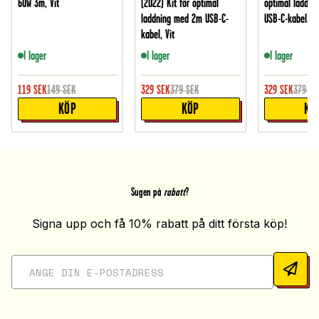
60W 3m, Vit
(2022) Kit för optimal
optimal laddni
laddning med 2m USB-C-
USB-C-kabel, Vi
kabel, Vit
I lager
I lager
I lager
119
SEK
149
SEK
329
SEK
379
SEK
329
SEK
379
SE
KÖP
KÖP
KÖ
Sugen på
rabatt
?
Signa upp och få 10% rabatt på ditt första köp!