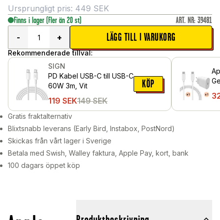
Ursprungligt pris:
449
SEK
Finns i lager
(Fler än 20 st)
ART. NR
:
39481
LÄGG TILL I VARUKORG
-
+
Rekommenderade tillval:
SIGN
Ap
PD Kabel USB-C till USB-C
Ge
KÖP
60W 3m, Vit
op
3
119
SEK
149
SEK
2m
Gratis fraktalternativ
Blixtsnabb leverans (Early Bird, Instabox, PostNord)
Skickas från vårt lager i Sverige
Betala med Swish, Walley faktura, Apple Pay, kort, bank
100 dagars öppet köp
Produktbeskrivning