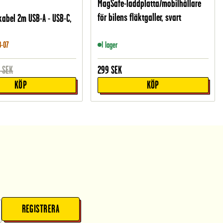
MagSafe-laddplatta/mobilhållare
för bilens fläktgaller, svart
abel 2m USB-A - USB-C,
8-07
I lager
9
SEK
299
SEK
KÖP
KÖP
REGISTRERA