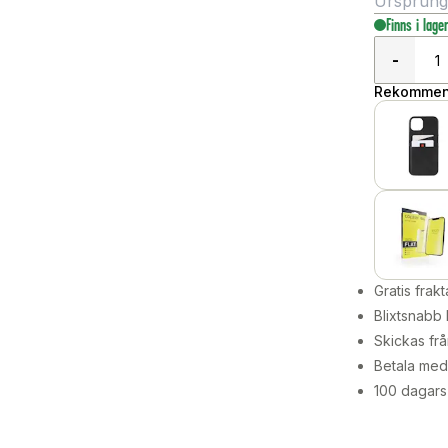
Ursprungli
Finns i lage
-
Rekommend
Gratis frakt
Blixtsnabb 
Skickas frå
Betala med 
100 dagars