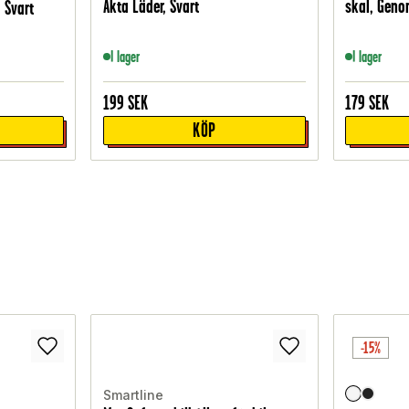
Äkta Läder, Svart
skal, Geno
 Svart
I lager
I lager
199
SEK
179
SEK
KÖP
-15%
Smartline