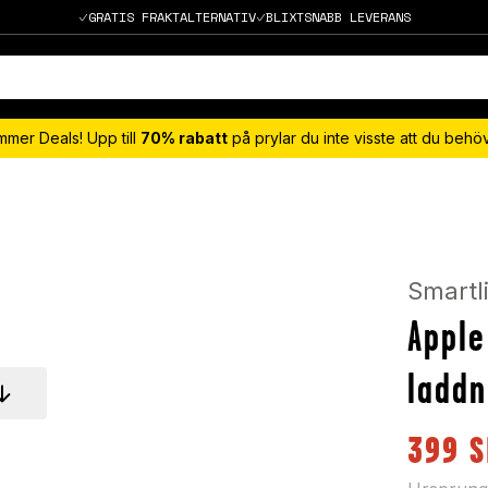
GRATIS FRAKTALTERNATIV
BLIXTSNABB LEVERANS
mmer Deals! Upp till
70% rabatt
på prylar du inte visste att du beh
Smartl
Apple
laddn
399
S