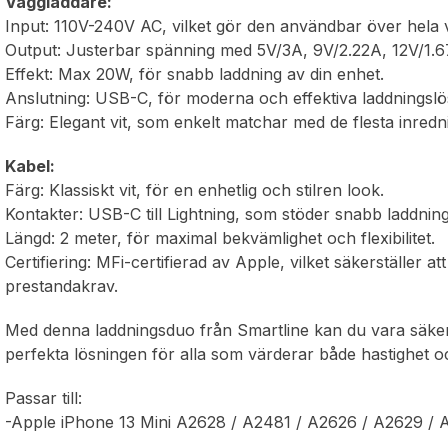
Väggladdare:
Input: 110V-240V AC, vilket gör den användbar över hela 
Output: Justerbar spänning med 5V/3A, 9V/2.22A, 12V/1.67
Effekt: Max 20W, för snabb laddning av din enhet.
Anslutning: USB-C, för moderna och effektiva laddningslö
Färg: Elegant vit, som enkelt matchar med de flesta inred
Kabel:
Färg: Klassiskt vit, för en enhetlig och stilren look.
Kontakter: USB-C till Lightning, som stöder snabb laddnin
Längd: 2 meter, för maximal bekvämlighet och flexibilitet.
Certifiering: MFi-certifierad av Apple, vilket säkerställer a
prestandakrav.
Med denna laddningsduo från Smartline kan du vara säker p
perfekta lösningen för alla som värderar både hastighet oc
Passar till:
-Apple iPhone 13 Mini A2628 / A2481 / A2626 / A2629 /