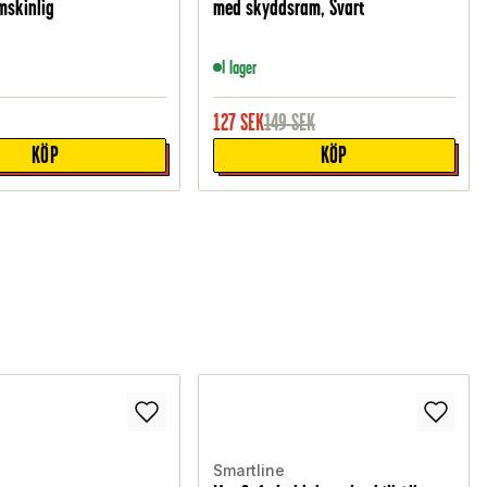
mskinlig
med skyddsram, Svart
I lager
127
SEK
149
SEK
KÖP
KÖP
Smartline