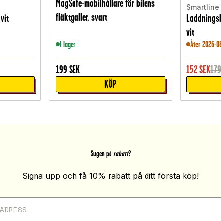
MagSafe-mobilhållare för bilens
Smartline
fläktgaller, svart
 vit
Laddningsk
vit
I lager
Åter 2026-0
199
SEK
152
SEK
17
KÖP
Sugen på
rabatt
?
Signa upp och få 10% rabatt på ditt första köp!