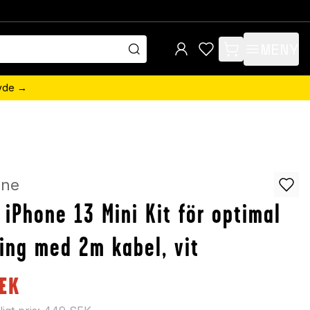
MENY
items in cart, view 
övde →
ine
 iPhone 13 Mini Kit för optimal
ing med 2m kabel, vit
EK