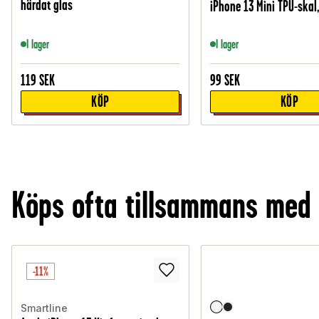
härdat glas
iPhone 13 Mini TPU-skal,
I lager
I lager
119
SEK
99
SEK
KÖP
KÖP
Köps ofta tillsammans med
-11%
Smartline