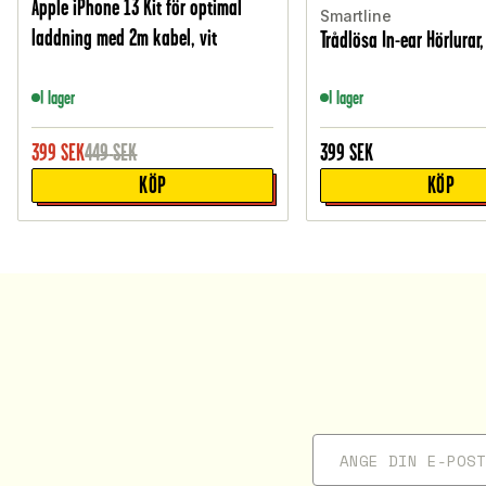
Apple iPhone 13 Kit för optimal
Smartline
laddning med 2m kabel, vit
Trådlösa In-ear Hörlurar,
I lager
I lager
399
SEK
449
SEK
399
SEK
KÖP
KÖP