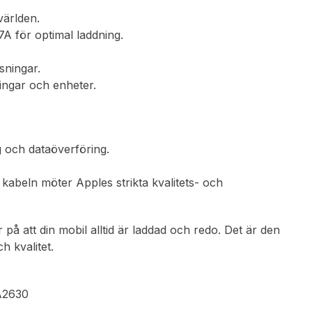
världen.
A för optimal laddning.
sningar.
ningar och enheter.
g och dataöverföring.
tt kabeln möter Apples strikta kvalitets- och
å att din mobil alltid är laddad och redo. Det är den
h kvalitet.
 A2630