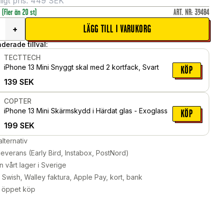
gt pris:
449
SEK
r
(Fler än 20 st)
ART. NR
:
39484
LÄGG TILL I VARUKORG
+
erade tillval:
TECTTECH
iPhone 13 Mini Snyggt skal med 2 kortfack, Svart
KÖP
139
SEK
COPTER
iPhone 13 Mini Skärmskydd i Härdat glas - Exoglass
KÖP
199
SEK
alternativ
leverans (Early Bird, Instabox, PostNord)
n vårt lager i Sverige
Swish, Walley faktura, Apple Pay, kort, bank
 öppet köp