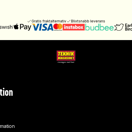
Gratis fraktalternativ
Blixtsnabb leverans
tion
rmation