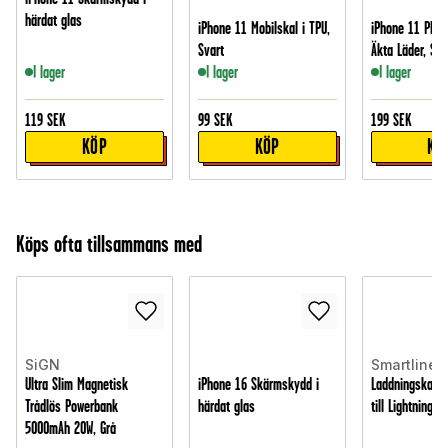
härdat glas
iPhone 11 Mobilskal i TPU,
iPhone 11 Plånb
Svart
Äkta Läder, Sva
I lager
I lager
I lager
119
SEK
99
SEK
199
SEK
KÖP
KÖP
KÖ
Köps ofta tillsammans med
SiGN
Smartline
Ultra Slim Magnetisk
iPhone 16 Skärmskydd i
Laddningskabe
Trådlös Powerbank
härdat glas
till Lightning, v
5000mAh 20W, Grå