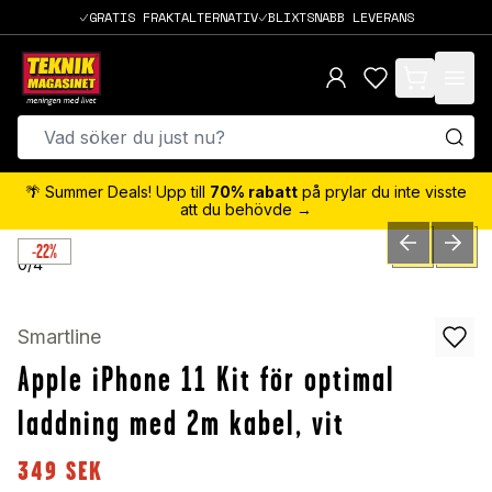
GRATIS FRAKTALTERNATIV
BLIXTSNABB LEVERANS
items in cart,
🌴 Summer Deals! Upp till
70% rabatt
på prylar du inte visste
att du behövde →
-22%
PREVIOUS SLID
NEXT S
0
/
4
Smartline
Apple iPhone 11 Kit för optimal
laddning med 2m kabel, vit
349
SEK