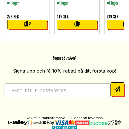
I lager
I lager
I lager
279
SEK
119
SEK
249
SEK
KÖP
KÖP
KÖ
Sugen på
rabatt
?
Signa upp och få 10% rabatt på ditt första köp!
Gratis fraktalternativ
Blixtsnabb leverans