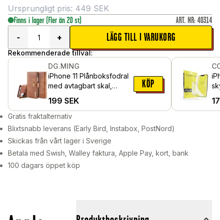
Ursprungligt pris:
449
SEK
Finns i lager
(Fler än 20 st)
ART. NR
:
40314
LÄGG TILL I VARUKORG
-
+
Rekommenderade tillval:
DG.MING
C
iPhone 11 Plånboksfodral
iP
KÖP
med avtagbart skal,
sk
Cognac
199
SEK
1
Gratis fraktalternativ
Blixtsnabb leverans (Early Bird, Instabox, PostNord)
Skickas från vårt lager i Sverige
Betala med Swish, Walley faktura, Apple Pay, kort, bank
100 dagars öppet köp
Produktbeskrivning