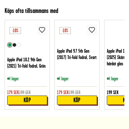
Köps ofta tillsammans med
-10%
-10%
Apple iPad 9.7 5th Gen
Apple iPad 11 
(2017) Tri-Fold Fodral, Svart
(2025) Skärmsk
Apple iPad 10.2 9th Gen
härdat glas
(2021) Tri-Fold Fodral, Grön
I lager
I lager
I lager
179
SEK
199
SEK
179
SEK
199
SEK
199
SEK
KÖP
KÖP
KÖ