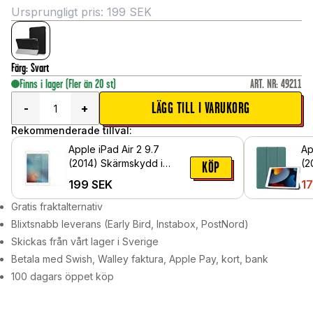
Ursprungligt pris:
199
SEK
Färg
:
Svart
Finns i lager
(Fler än 20 st)
ART. NR
:
49211
LÄGG TILL I VARUKORG
-
+
Rekommenderade tillval:
Apple iPad Air 2 9.7
Ap
(2014) Skärmskydd i
(2
KÖP
härdat glas
Gr
199
SEK
1
Gratis fraktalternativ
Blixtsnabb leverans (Early Bird, Instabox, PostNord)
Skickas från vårt lager i Sverige
Betala med Swish, Walley faktura, Apple Pay, kort, bank
100 dagars öppet köp