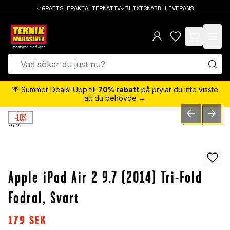
GRATIS FRAKTALTERNATIV
BLIXTSNABB LEVERANS
items in cart,
🌴 Summer Deals! Upp till
70% rabatt
på prylar du inte visste
att du behövde →
-10%
PREVIOUS SLID
NEXT S
0
/
4
Apple iPad Air 2 9.7 (2014) Tri-Fold
Fodral, Svart
179
SEK