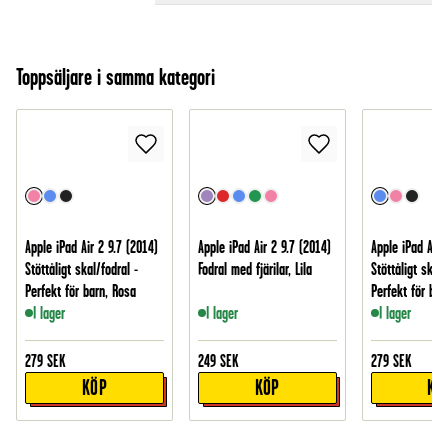
Toppsäljare i samma kategori
Apple iPad Air 2 9.7 (2014)
Apple iPad Air 2 9.7 (2014)
Apple iPad Air 
Stöttåligt skal/fodral -
Fodral med fjärilar, Lila
Stöttåligt skal/
Perfekt för barn, Rosa
Perfekt för bar
I lager
I lager
I lager
279
SEK
249
SEK
279
SEK
KÖP
KÖP
KÖ