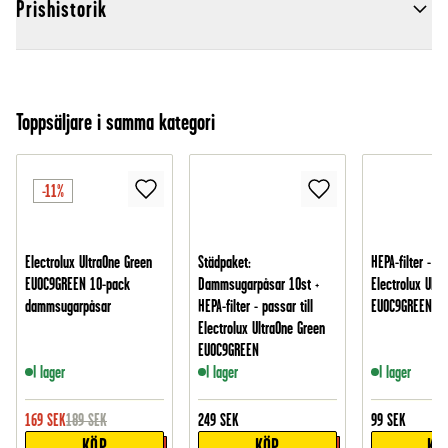
Prishistorik
Toppsäljare i samma kategori
-11%
Electrolux UltraOne Green
Städpaket:
HEPA-filter - pa
EUOC9GREEN 10-pack
Dammsugarpåsar 10st +
Electrolux Ultr
dammsugarpåsar
HEPA-filter - passar till
EUOC9GREEN
Electrolux UltraOne Green
EUOC9GREEN
I lager
I lager
I lager
169
SEK
189
SEK
249
SEK
99
SEK
KÖP
KÖP
KÖ