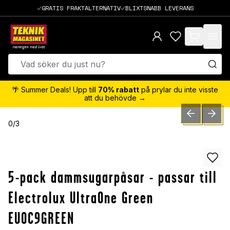
GRATIS FRAKTALTERNATIV
BLIXTSNABB LEVERANS
items in cart,
🌴 Summer Deals! Upp till
70% rabatt
på prylar du inte visste
att du behövde →
PREVIOUS SLID
NEXT S
0
/
3
5-pack dammsugarpåsar - passar till
Electrolux UltraOne Green
EUOC9GREEN