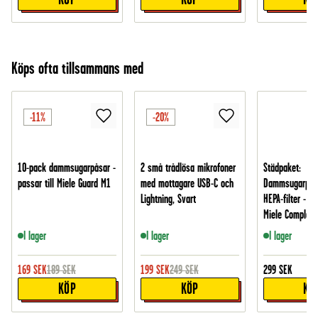
Köps ofta tillsammans med
-11%
-20%
10-pack dammsugarpåsar -
2 små trådlösa mikrofoner
Städpaket:
passar till Miele Guard M1
med mottagare USB-C och
Dammsugarpåsa
Lightning, Svart
HEPA-filter - pa
Miele Complete
I lager
I lager
I lager
169
SEK
189
SEK
199
SEK
249
SEK
299
SEK
KÖP
KÖP
KÖ