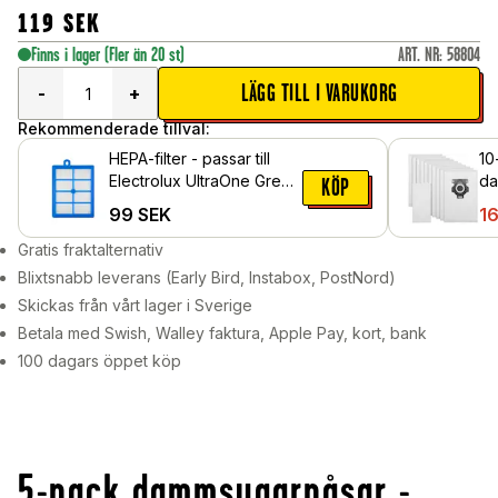
119
SEK
Finns i lager
(Fler än 20 st)
ART. NR
:
58804
LÄGG TILL I VARUKORG
-
+
Rekommenderade tillval:
HEPA-filter - passar till
10
Electrolux UltraOne Green
da
KÖP
EUOC9GREEN
passar
99
SEK
1
M1
Gratis fraktalternativ
Blixtsnabb leverans (Early Bird, Instabox, PostNord)
Skickas från vårt lager i Sverige
Betala med Swish, Walley faktura, Apple Pay, kort, bank
100 dagars öppet köp
5-pack dammsugarpåsar -