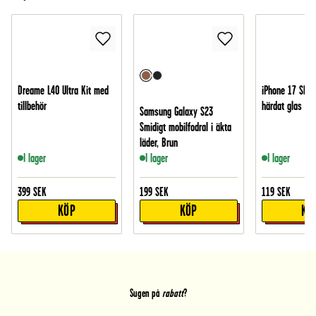
Dreame L40 Ultra Kit med
iPhone 17 Skär
tillbehör
härdat glas
Samsung Galaxy S23
Smidigt mobilfodral i äkta
läder, Brun
I lager
I lager
I lager
399
SEK
199
SEK
119
SEK
KÖP
KÖP
KÖ
Sugen på
rabatt
?