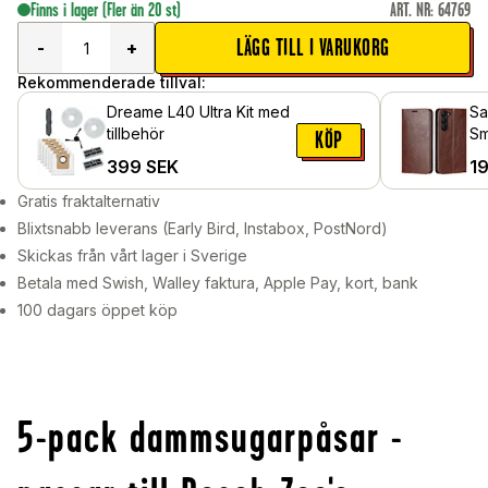
Finns i lager
(Fler än 20 st)
ART. NR
:
64769
LÄGG TILL I VARUKORG
-
+
Rekommenderade tillval:
Dreame L40 Ultra Kit med
Sa
tillbehör
Sm
KÖP
äk
399
SEK
1
Gratis fraktalternativ
Blixtsnabb leverans (Early Bird, Instabox, PostNord)
Skickas från vårt lager i Sverige
Betala med Swish, Walley faktura, Apple Pay, kort, bank
100 dagars öppet köp
5-pack dammsugarpåsar -