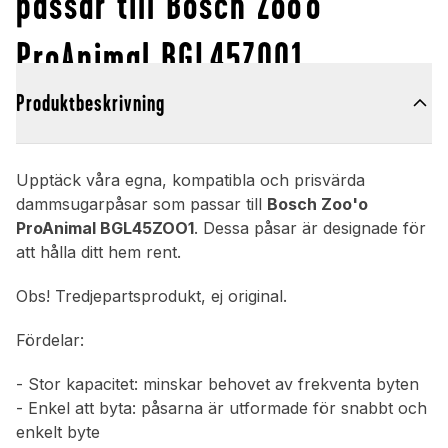
passar till Bosch Zoo'o
ProAnimal BGL45ZOO1
Produktbeskrivning
Upptäck våra egna, kompatibla och prisvärda
dammsugarpåsar som passar till
Bosch Zoo'o
ProAnimal BGL45ZOO1
. Dessa påsar är designade för
att hålla ditt hem rent.
Obs! Tredjepartsprodukt, ej original.
Fördelar:
- Stor kapacitet: minskar behovet av frekventa byten
- Enkel att byta: påsarna är utformade för snabbt och
enkelt byte