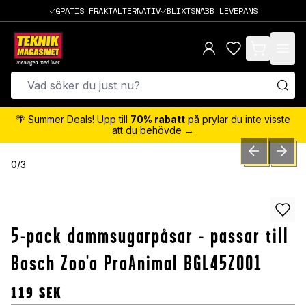
GRATIS FRAKTALTERNATIV
BLIXTSNABB LEVERANS
items in cart,
🌴 Summer Deals! Upp till
70% rabatt
på prylar du inte visste
att du behövde →
PREVIOUS SLID
NEXT S
0
/
3
5-pack dammsugarpåsar - passar till
Bosch Zoo'o ProAnimal BGL45ZOO1
119
SEK