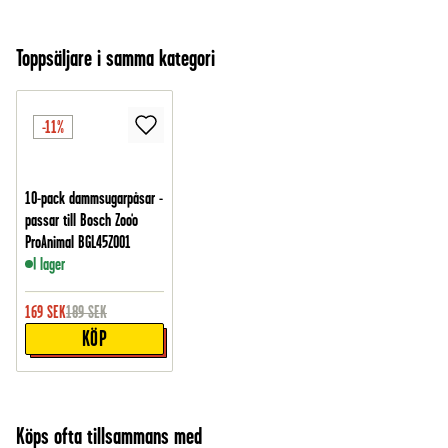
Toppsäljare i samma kategori
-11%
10-pack dammsugarpåsar -
passar till Bosch Zoo'o
ProAnimal BGL45ZOO1
I lager
169
SEK
189
SEK
KÖP
Köps ofta tillsammans med