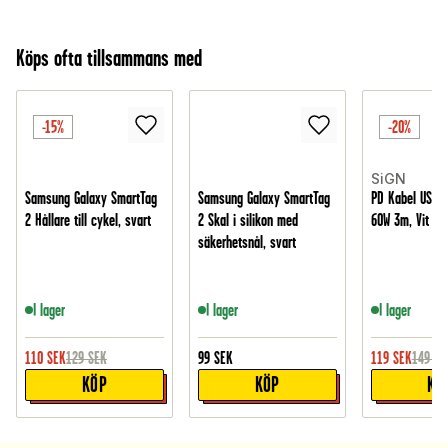
Köps ofta tillsammans med
-15%
-20%
SiGN
Samsung Galaxy SmartTag
Samsung Galaxy SmartTag
PD Kabel USB-C 
2 Hållare till cykel, svart
2 Skal i silikon med
60W 3m, Vit
säkerhetsnål, svart
I lager
I lager
I lager
110
SEK
129
SEK
99
SEK
119
SEK
149
SE
KÖP
KÖP
KÖ