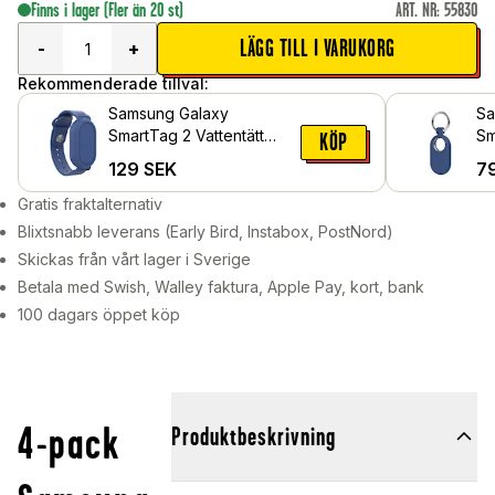
Finns i lager
(Fler än 20 st)
ART. NR
:
55830
LÄGG TILL I VARUKORG
-
+
Rekommenderade tillval:
Samsung Galaxy
Sa
SmartTag 2 Vattentätt
Sm
KÖP
silikonarmband, Blå
me
129
SEK
7
Gratis fraktalternativ
Blixtsnabb leverans (Early Bird, Instabox, PostNord)
Skickas från vårt lager i Sverige
Betala med Swish, Walley faktura, Apple Pay, kort, bank
100 dagars öppet köp
4-pack
Produktbeskrivning