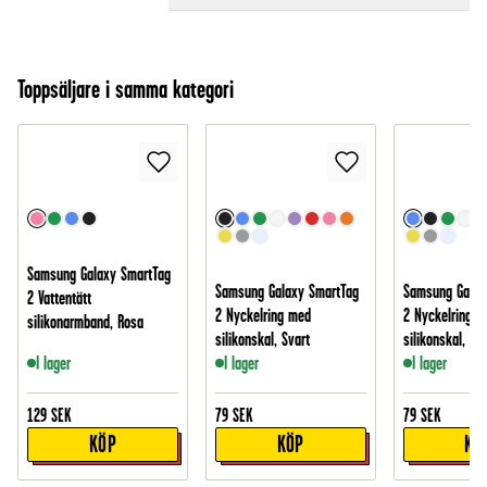
Toppsäljare i samma kategori
Samsung Galaxy SmartTag
Samsung Galaxy SmartTag
Samsung Galax
2 Vattentätt
2 Nyckelring med
2 Nyckelring m
silikonarmband, Rosa
silikonskal, Svart
silikonskal, Blå
I lager
I lager
I lager
129
SEK
79
SEK
79
SEK
KÖP
KÖP
KÖ