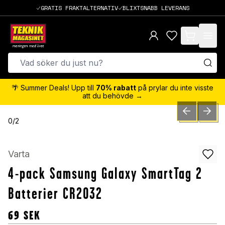
GRATIS FRAKTALTERNATIV
BLIXTSNABB LEVERANS
items in cart,
🌴 Summer Deals! Upp till
70% rabatt
på prylar du inte visste
att du behövde →
PREVIOUS SLID
NEXT S
0
/
2
Varta
4-pack Samsung Galaxy SmartTag 2
Batterier CR2032
69
SEK