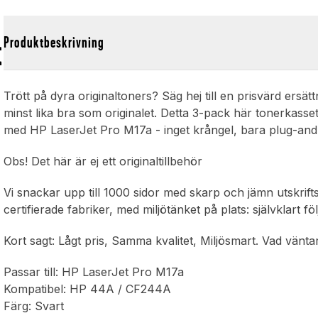
t
Produktbeskrivning
Trött på dyra originaltoners? Säg hej till en prisvärd ersätt
minst lika bra som originalet. Detta 3-pack här tonerkas
med HP LaserJet Pro M17a - inget krångel, bara plug-and-
Obs! Det här är ej ett originaltillbehör
Vi snackar upp till 1000 sidor med skarp och jämn utskrift
certifierade fabriker, med miljötänket på plats: självklart
Kort sagt: Lågt pris, Samma kvalitet, Miljösmart. Vad vänt
Passar till: HP LaserJet Pro M17a
Kompatibel: HP 44A / CF244A
Färg: Svart