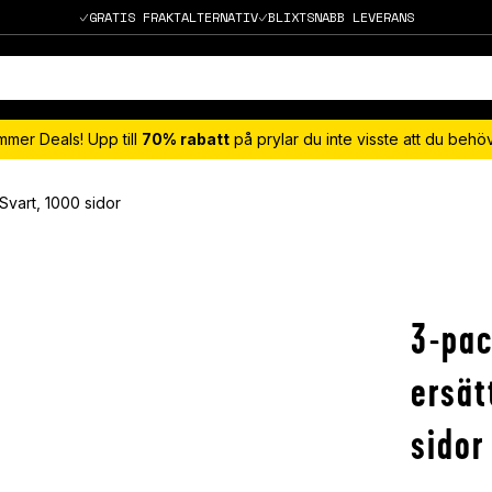
GRATIS FRAKTALTERNATIV
BLIXTSNABB LEVERANS
mmer Deals! Upp till
70% rabatt
på prylar du inte visste att du beh
Svart, 1000 sidor
3-pac
ersät
sidor