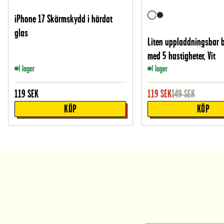
iPhone 17 Skärmskydd i härdat
glas
Liten uppladdningsbar 
med 5 hastigheter, Vit
I lager
I lager
119
SEK
119
SEK
149
SEK
KÖP
KÖP