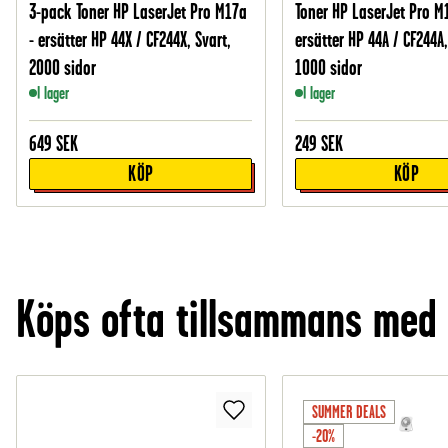
3-pack Toner HP LaserJet Pro M17a
Toner HP LaserJet Pro M
- ersätter HP 44X / CF244X, Svart,
ersätter HP 44A / CF244A,
2000 sidor
1000 sidor
I lager
I lager
649
SEK
249
SEK
KÖP
KÖP
Köps ofta tillsammans med
SUMMER DEALS
-20%