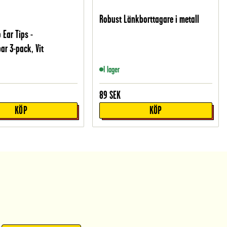
Robust Länkborttagare i metall
 Ear Tips -
ar 3-pack, Vit
I lager
89
SEK
KÖP
KÖP