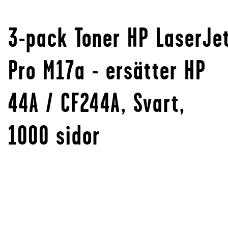
3-pack Toner HP LaserJe
Pro M17a - ersätter HP
44A / CF244A, Svart,
1000 sidor