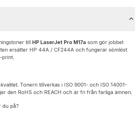
ningstoner till
HP LaserJet Pro M17a
som gör jobbet
setten ersätter HP 44A / CF244A och fungerar sömlöst
print.
skvalitet. Tonern tillverkas i ISO 9001- och ISO 14001-
 följer den RoHS och REACH och är fri från farliga ämnen.
ar du på?