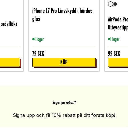
iPhone 17 Pro Linsskydd i härdat
glas
AirPods Pro
bordsfläkt
Utbytestipp
I lager
I lager
79
SEK
99
SEK
KÖP
Sugen på
rabatt
?
Signa upp och få 10% rabatt på ditt första köp!