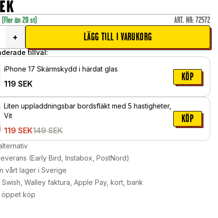
EK
r
(Fler än 20 st)
ART. NR
:
72572
LÄGG TILL I VARUKORG
+
erade tillval:
iPhone 17 Skärmskydd i härdat glas
KÖP
119
SEK
Liten uppladdningsbar bordsfläkt med 5 hastigheter,
Vit
KÖP
119
SEK
149
SEK
alternativ
leverans (Early Bird, Instabox, PostNord)
n vårt lager i Sverige
Swish, Walley faktura, Apple Pay, kort, bank
 öppet köp