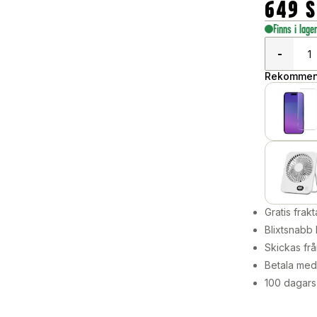
649
S
Finns i lage
-
Rekommend
Gratis frakt
Blixtsnabb 
Skickas frå
Betala med 
100 dagars