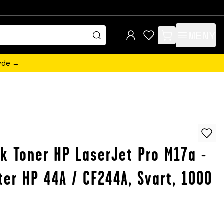
MENY
items in cart, view 
övde →
k Toner HP LaserJet Pro M17a -
ter HP 44A / CF244A, Svart, 1000