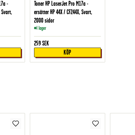
17a -
Toner HP LaserJet Pro M17a -
 Svart,
ersätter HP 44X / CF244X, Svart,
2000 sidor
I lager
259
SEK
KÖP