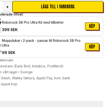
LÄGG TILL I VARUKORG
+
erade tillval:
Roborock S8 Pro Ultra Kit med tillbehör
KÖP
399
SEK
Moppdukar i 2-pack - passar till Roborock S8 Pro
Ultra
KÖP
99
SEK
alternativ
leverans (Early Bird, Instabox, PostNord)
n vårt lager i Sverige
Swish, Walley faktura, Apple Pay, kort, bank
 öppet köp