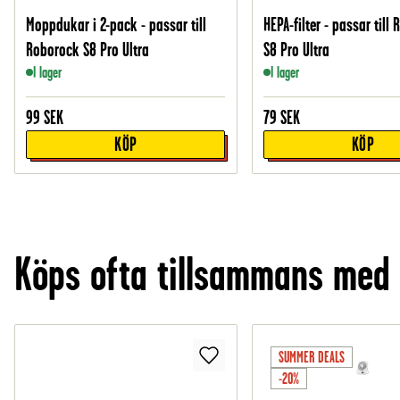
Moppdukar i 2-pack - passar till
HEPA-filter - passar till
Roborock S8 Pro Ultra
S8 Pro Ultra
I lager
I lager
99
SEK
79
SEK
KÖP
KÖP
Köps ofta tillsammans med
SUMMER DEALS
-20%