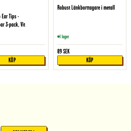
Robust Länkborttagare i metall
 Ear Tips -
ar 3-pack, Vit
I lager
89
SEK
KÖP
KÖP