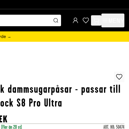
MENY
items in cart, view 
övde →
k dammsugarpåsar - passar till
ock S8 Pro Ultra
EK
r
(Fler än 20 st)
ART. NR
:
50474