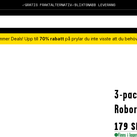
GRATIS FRAKTALTERNATIV
BLIXTSNABB LEVERANS
mmer Deals! Upp till
70% rabatt
på prylar du inte visste att du beh
3-pac
Robor
179
S
Finns i lage