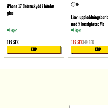
iPhone 17 Skärmskydd i härdat
glas
Liten uppladdningsbar 
med 5 hastigheter, Vit
I lager
I lager
119
SEK
119
SEK
149
SEK
KÖP
KÖP