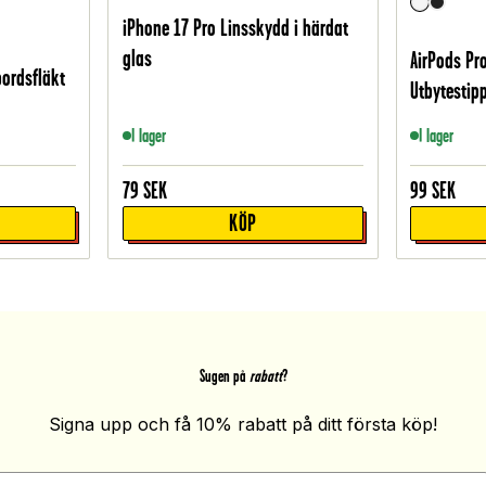
iPhone 17 Pro Linsskydd i härdat
glas
AirPods Pro
bordsfläkt
Utbytestipp
I lager
I lager
79
SEK
99
SEK
KÖP
Sugen på
rabatt
?
Signa upp och få 10% rabatt på ditt första köp!