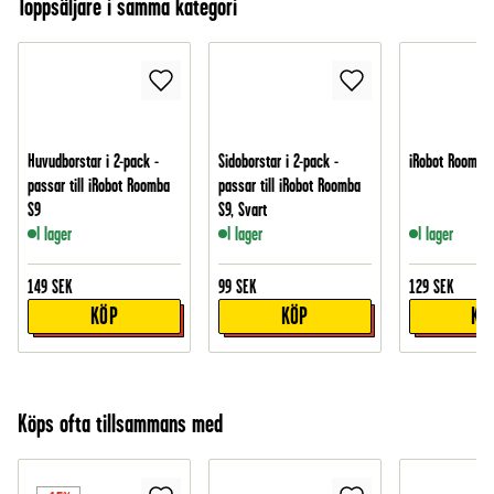
Toppsäljare i samma kategori
Huvudborstar i 2-pack -
Sidoborstar i 2-pack -
iRobot Roomba 
passar till iRobot Roomba
passar till iRobot Roomba
S9
S9, Svart
I lager
I lager
I lager
149
SEK
99
SEK
129
SEK
KÖP
KÖP
KÖ
Köps ofta tillsammans med