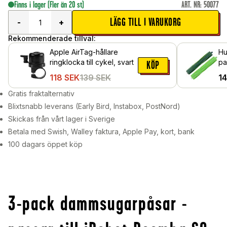
Finns i lager
(Fler än 20 st)
ART. NR
:
50077
LÄGG TILL I VARUKORG
-
+
Rekommenderade tillval:
Apple AirTag-hållare
Hu
ringklocka till cykel, svart
pa
KÖP
Ro
118
SEK
139
SEK
1
Gratis fraktalternativ
Blixtsnabb leverans (Early Bird, Instabox, PostNord)
Skickas från vårt lager i Sverige
Betala med Swish, Walley faktura, Apple Pay, kort, bank
100 dagars öppet köp
3-pack dammsugarpåsar -