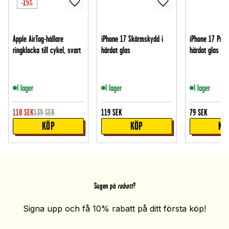
-15%
Apple AirTag-hållare
iPhone 17 Skärmskydd i
iPhone 17 Pro 
ringklocka till cykel, svart
härdat glas
härdat glas
I lager
I lager
I lager
118
SEK
139
SEK
119
SEK
79
SEK
KÖP
KÖP
KÖ
Sugen på
rabatt
?
Signa upp och få 10% rabatt på ditt första köp!