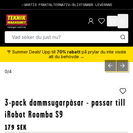
GRATIS FRAKTALTERNATIV
BLIXTSNABB LEVERANS
items in cart,
🌴 Summer Deals! Upp till
70% rabatt
på prylar du inte visste
att du behövde →
PREVIOUS SLID
NEXT S
0
/
4
3-pack dammsugarpåsar - passar till
iRobot Roomba S9
179
SEK