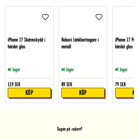
iPhone 17 Skärmskydd i
Robust Länkborttagare i
iPhone 17 Pro 
härdat glas
metall
härdat glas
I lager
I lager
I lager
119
SEK
89
SEK
79
SEK
KÖP
KÖP
KÖ
Sugen på
rabatt
?