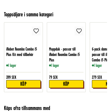
Toppsäljare i samma kategori
iRobot Roomba Combo i5
Moppduk - passar till
6-pack dammsu
Plus Kit med tillbehör
iRobot Roomba Combo i5
passar till iRo
Plus
Combo i5 Plus
I lager
I lager
I lager
399
SEK
79
SEK
279
SEK
KÖP
KÖP
KÖ
Köps ofta tillsammans med