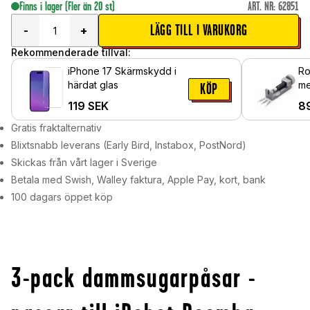
Finns i lager
(Fler än 20 st)
ART. NR
:
62851
LÄGG TILL I VARUKORG
-
+
Rekommenderade tillval:
iPhone 17 Skärmskydd i
Ro
härdat glas
me
KÖP
119
SEK
8
Gratis fraktalternativ
Blixtsnabb leverans (Early Bird, Instabox, PostNord)
Skickas från vårt lager i Sverige
Betala med Swish, Walley faktura, Apple Pay, kort, bank
100 dagars öppet köp
3-pack dammsugarpåsar -