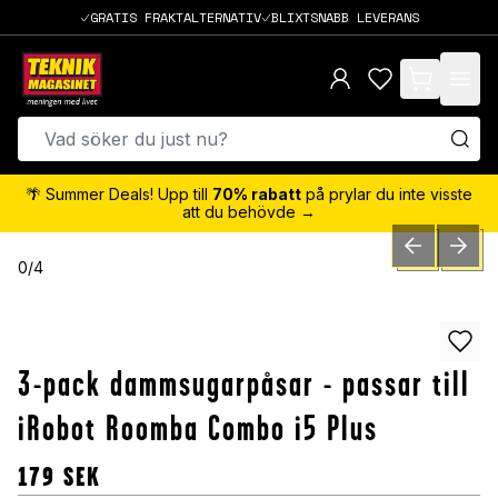
GRATIS FRAKTALTERNATIV
BLIXTSNABB LEVERANS
items in cart,
🌴 Summer Deals! Upp till
70% rabatt
på prylar du inte visste
att du behövde →
PREVIOUS SLID
NEXT S
0
/
4
3-pack dammsugarpåsar - passar till
iRobot Roomba Combo i5 Plus
179
SEK