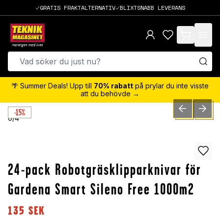
GRATIS FRAKTALTERNATIV
BLIXTSNABB LEVERANS
items in cart,
🌴 Summer Deals! Upp till
70% rabatt
på prylar du inte visste
att du behövde →
-15%
PREVIOUS SLID
NEXT S
0
/
4
24-pack Robotgräsklipparknivar för
Gardena Smart Sileno Free 1000m2
135
SEK