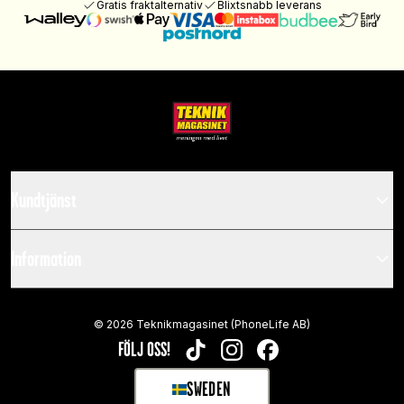
Gratis fraktalternativ
Blixtsnabb leverans
Kundtjänst
Information
©
2026
Teknikmagasinet (PhoneLife AB)
FÖLJ OSS!
TIKTOK
INSTAGRAM
FACEBOOK
SWEDEN
SELECT MARKET