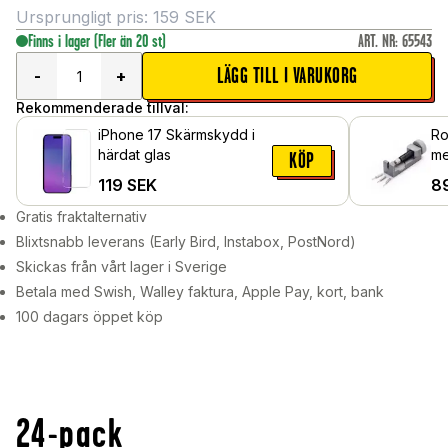
Ursprungligt pris:
159
SEK
Finns i lager
(Fler än 20 st)
ART. NR
:
65543
LÄGG TILL I VARUKORG
-
+
Rekommenderade tillval:
iPhone 17 Skärmskydd i
Ro
härdat glas
me
KÖP
119
SEK
8
Gratis fraktalternativ
Blixtsnabb leverans (Early Bird, Instabox, PostNord)
Skickas från vårt lager i Sverige
Betala med Swish, Walley faktura, Apple Pay, kort, bank
100 dagars öppet köp
24-pack