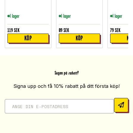
I lager
I lager
I lager
119
SEK
89
SEK
79
SEK
KÖP
KÖP
KÖ
Sugen på
rabatt
?
Signa upp och få 10% rabatt på ditt första köp!