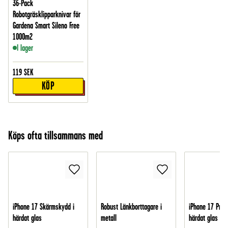
36-Pack
Robotgräsklipparknivar för
Gardena Smart Sileno Free
1000m2
I lager
119
SEK
KÖP
Köps ofta tillsammans med
iPhone 17 Skärmskydd i
Robust Länkborttagare i
iPhone 17 Pro 
härdat glas
metall
härdat glas