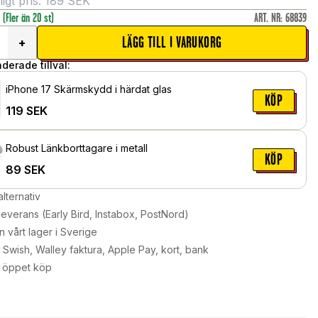
gt pris:
189
SEK
r
(Fler än 20 st)
ART. NR
:
68839
LÄGG TILL I VARUKORG
+
erade tillval:
iPhone 17 Skärmskydd i härdat glas
KÖP
119
SEK
Robust Länkborttagare i metall
KÖP
89
SEK
alternativ
leverans (Early Bird, Instabox, PostNord)
n vårt lager i Sverige
Swish, Walley faktura, Apple Pay, kort, bank
 öppet köp