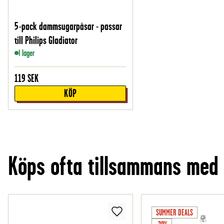
5-pack dammsugarpåsar - passar
till Philips Gladiator
I lager
119
SEK
KÖP
Köps ofta tillsammans med
SUMMER DEALS