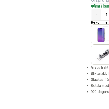
Ursprungli
Finns i lage
-
Rekommend
Gratis frakt
Blixtsnabb 
Skickas frå
Betala med 
100 dagars