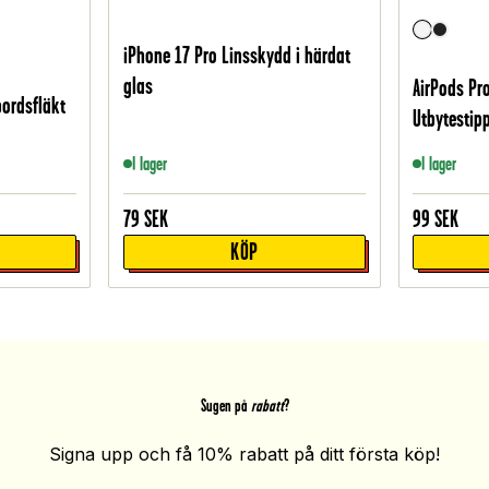
iPhone 17 Pro Linsskydd i härdat
glas
AirPods Pro
bordsfläkt
Utbytestipp
I lager
I lager
79
SEK
99
SEK
KÖP
Sugen på
rabatt
?
Signa upp och få 10% rabatt på ditt första köp!