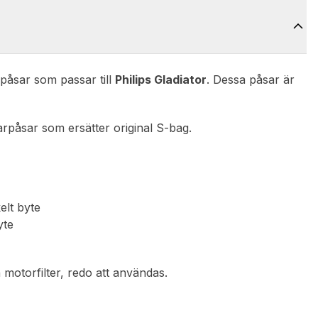
åsar som passar till
Philips Gladiator
. Dessa påsar är
rpåsar som ersätter original S-bag.
elt byte
yte
otorfilter, redo att användas.