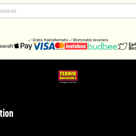
Gratis fraktalternativ
Blixtsnabb leverans
tion