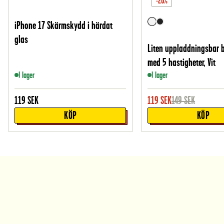
-20%
iPhone 17 Skärmskydd i härdat
glas
Liten uppladdningsbar 
med 5 hastigheter, Vit
I lager
I lager
119
SEK
119
SEK
149
SEK
KÖP
KÖP