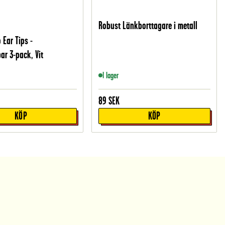
Robust Länkborttagare i metall
 Ear Tips -
ar 3-pack, Vit
I lager
89
SEK
KÖP
KÖP