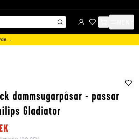
MENY
items in cart, view 
övde →
ack dammsugarpåsar - passar
Philips Gladiator
EK