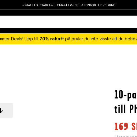
GRATIS FRAKTALTERNATIV
BLIXTSNABB LEVERANS
mmer Deals! Upp till
70% rabatt
på prylar du inte visste att du beh
10-p
till 
169
S