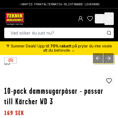
GRATIS FRAKTALTERNATIV
BLIXTSNABB LEVERANS
items in cart,
🌴 Summer Deals! Upp till
70% rabatt
på prylar du inte visste
att du behövde →
-15%
PREVIOUS SLID
NEXT S
0
/
3
10-pack dammsugarpåsar - passar
till Kärcher WD 3
169
SEK