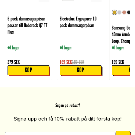
6-pack dammsugarpåsar -
Electrolux Ergospace 10-
passar till Roborock Q7 TF
pack dammsugarpåsar
Samsung Galax
Plus
40mm Armband 
Loop, Champag
I lager
I lager
I lager
279
SEK
169
SEK
189
SEK
199
SEK
KÖP
KÖP
KÖ
Sugen på
rabatt
?
Signa upp och få 10% rabatt på ditt första köp!