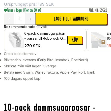
Ursprungligt pris:
199
SEK
Finns i lager
(Fler än 20 st)
ART. NR
:
69621
LÄGG TILL I VARUKORG
-
+
Rekommenderade tillval:
6-pack dammsugarpåsar
El
- passar till Roborock Q7
10
KÖP
TF Plus
da
279
SEK
1
Gratis fraktalternativ
Blixtsnabb leverans (Early Bird, Instabox, PostNord)
Skickas från vårt lager i Sverige
Betala med Swish, Walley faktura, Apple Pay, kort, bank
100 dagars öppet köp
10-pack dammsugarpåsar -