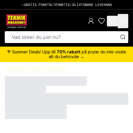
GRATIS FRAKTALTERNATIV
BLIXTSNABB LEVERANS
items in cart,
🌴 Summer Deals! Upp till
70% rabatt
på prylar du inte visste
att du behövde →