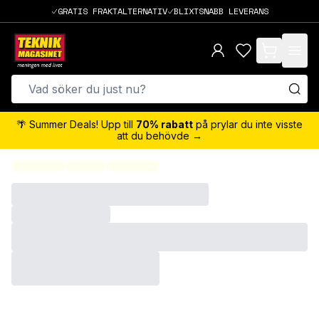
GRATIS FRAKTALTERNATIV
BLIXTSNABB LEVERANS
items in cart,
🌴 Summer Deals! Upp till
70% rabatt
på prylar du inte visste
att du behövde →