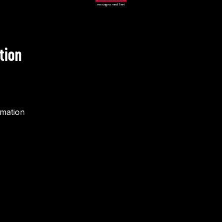
tion
rmation