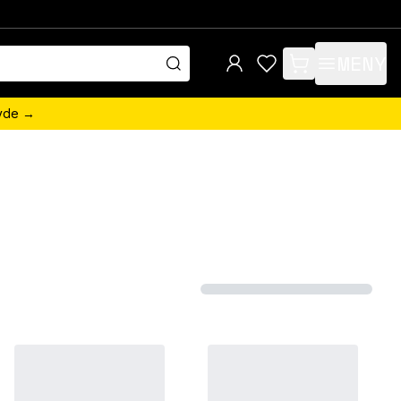
MENY
items in cart, view 
övde →