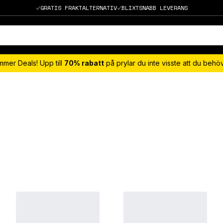
GRATIS FRAKTALTERNATIV
BLIXTSNABB LEVERANS
mmer Deals! Upp till
70% rabatt
på prylar du inte visste att du beh