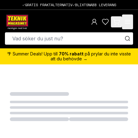
GRATIS FRAKTALTERNATIV
BLIXTSNABB LEVERANS
items in cart,
🌴 Summer Deals! Upp till
70% rabatt
på prylar du inte visste
att du behövde →