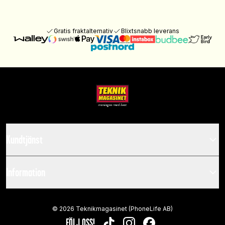
Gratis fraktalternativ
Blixtsnabb leverans
Kundtjänst
Information
©
2026
Teknikmagasinet (PhoneLife AB)
FÖLJ OSS!