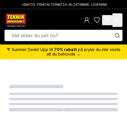
GRATIS FRAKTALTERNATIV
BLIXTSNABB LEVERANS
items in cart,
🌴 Summer Deals! Upp till
70% rabatt
på prylar du inte visste
att du behövde →