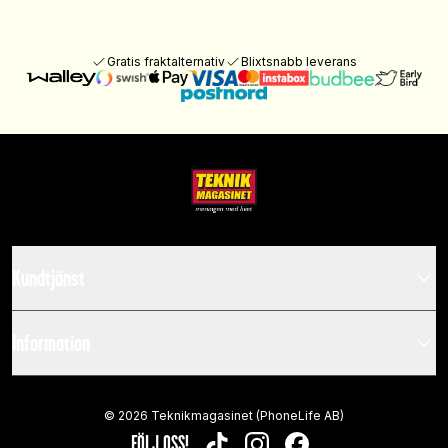
Gratis fraktalternativ
Blixtsnabb leverans
Kundtjänst
Information
©
2026
Teknikmagasinet (PhoneLife AB)
FÖLJ OSS!