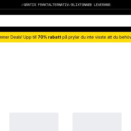
GRATIS FRAKTALTERNATIV
BLIXTSNABB LEVERANS
mmer Deals! Upp till
70% rabatt
på prylar du inte visste att du beh