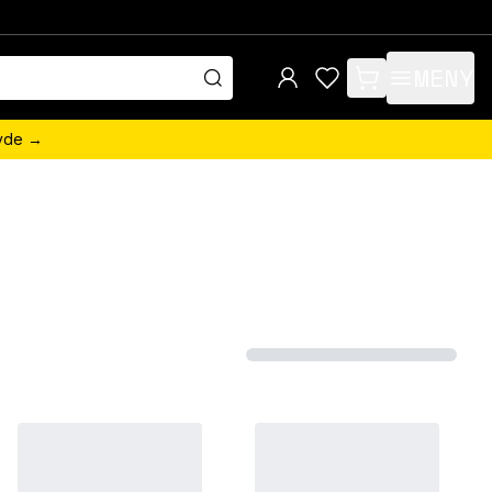
MENY
items in cart, view 
övde →