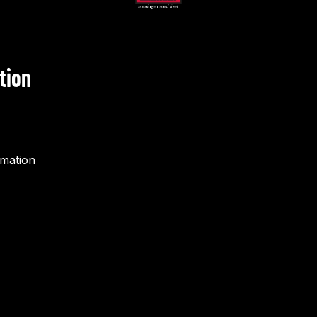
tion
rmation