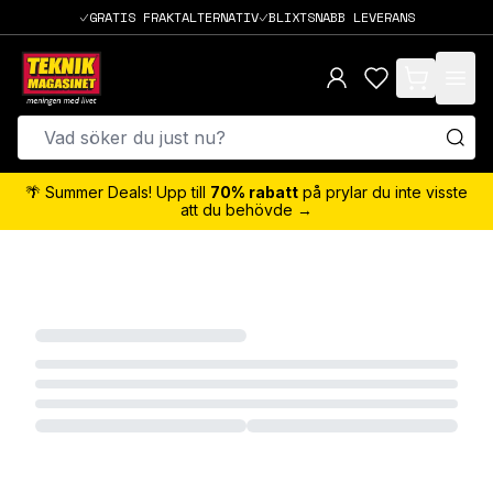
GRATIS FRAKTALTERNATIV
BLIXTSNABB LEVERANS
items in cart,
🌴 Summer Deals! Upp till
70% rabatt
på prylar du inte visste
att du behövde →