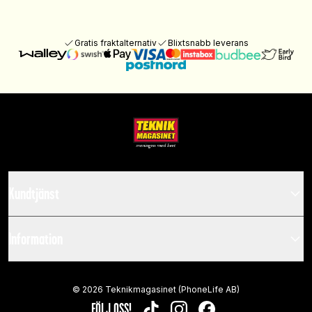
Gratis fraktalternativ
Blixtsnabb leverans
Kundtjänst
Information
©
2026
Teknikmagasinet (PhoneLife AB)
FÖLJ OSS!