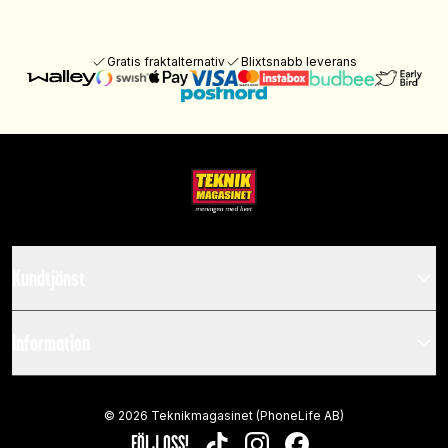
Gratis fraktalternativ
Blixtsnabb leverans
Kundtjänst
Information
©
2026
Teknikmagasinet (PhoneLife AB)
FÖLJ OSS!