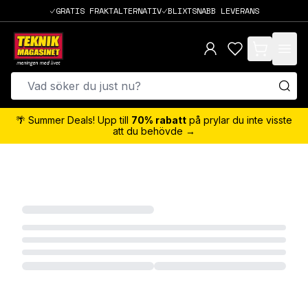
GRATIS FRAKTALTERNATIV
BLIXTSNABB LEVERANS
items in cart,
🌴 Summer Deals! Upp till
70% rabatt
på prylar du inte visste
att du behövde →