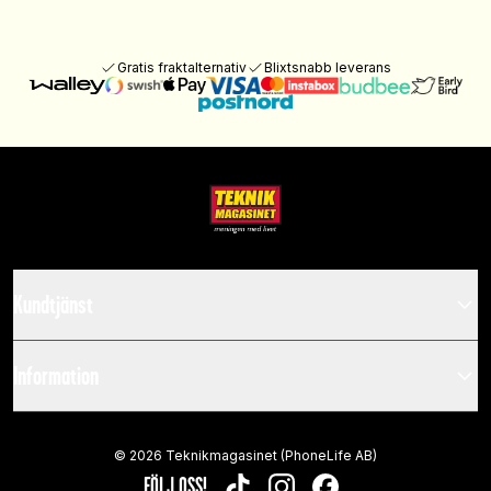
Gratis fraktalternativ
Blixtsnabb leverans
Kundtjänst
Information
©
2026
Teknikmagasinet (PhoneLife AB)
FÖLJ OSS!