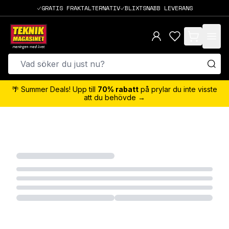
GRATIS FRAKTALTERNATIV
BLIXTSNABB LEVERANS
items in cart,
🌴 Summer Deals! Upp till
70% rabatt
på prylar du inte visste
att du behövde →