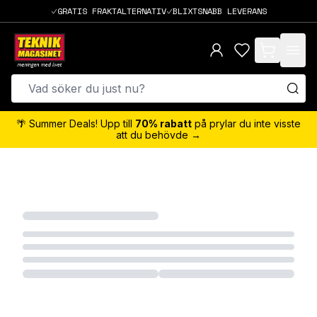
GRATIS FRAKTALTERNATIV
BLIXTSNABB LEVERANS
items in cart,
🌴 Summer Deals! Upp till
70% rabatt
på prylar du inte visste
att du behövde →