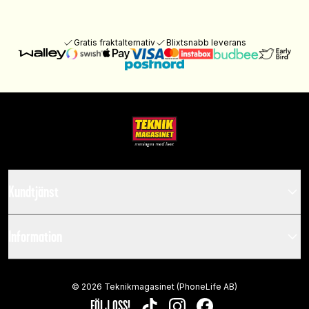
Gratis fraktalternativ
Blixtsnabb leverans
Kundtjänst
Information
©
2026
Teknikmagasinet (PhoneLife AB)
FÖLJ OSS!