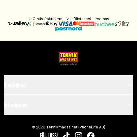
Gratis fraktalternativ
Blixtsnabb leverans
Kundtjänst
Information
©
2026
Teknikmagasinet (PhoneLife AB)
FÖLJ OSS!