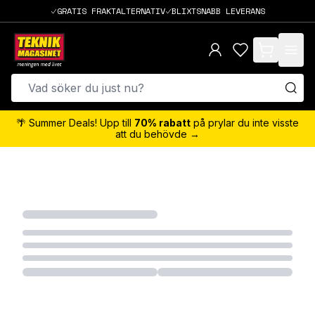
GRATIS FRAKTALTERNATIV
BLIXTSNABB LEVERANS
items in cart,
🌴 Summer Deals! Upp till
70% rabatt
på prylar du inte visste
att du behövde →