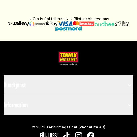
Gratis fraktalternativ
Blixtsnabb leverans
Kundtjänst
Information
©
2026
Teknikmagasinet (PhoneLife AB)
FÖLJ OSS!