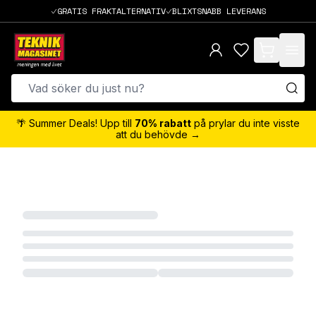
GRATIS FRAKTALTERNATIV
BLIXTSNABB LEVERANS
items in cart,
🌴 Summer Deals! Upp till
70% rabatt
på prylar du inte visste
att du behövde →