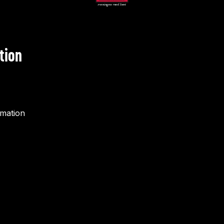
tion
rmation