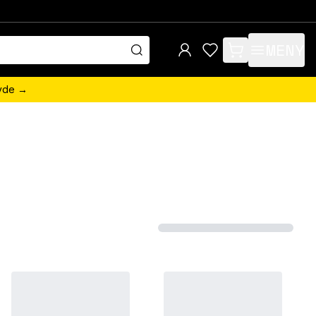
MENY
items in cart, view 
övde →