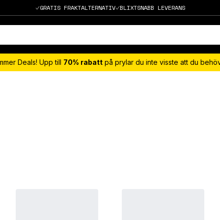
GRATIS FRAKTALTERNATIV
BLIXTSNABB LEVERANS
mmer Deals! Upp till
70% rabatt
på prylar du inte visste att du beh