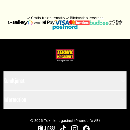
Gratis fraktalternativ
Blixtsnabb leverans
Kundtjänst
Information
©
2026
Teknikmagasinet (PhoneLife AB)
FÖLJ OSS!