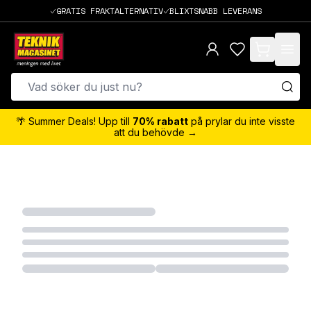
GRATIS FRAKTALTERNATIV
BLIXTSNABB LEVERANS
items in cart,
🌴 Summer Deals! Upp till
70% rabatt
på prylar du inte visste
att du behövde →