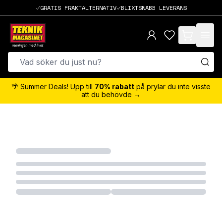
GRATIS FRAKTALTERNATIV
BLIXTSNABB LEVERANS
items in cart,
🌴 Summer Deals! Upp till
70% rabatt
på prylar du inte visste
att du behövde →