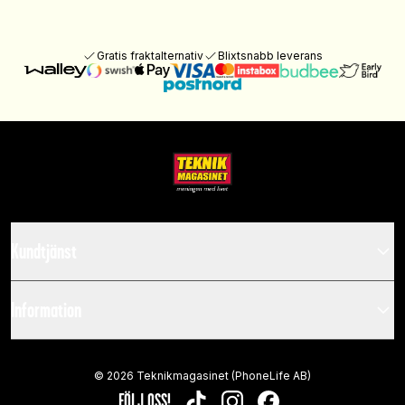
Gratis fraktalternativ
Blixtsnabb leverans
Kundtjänst
Information
©
2026
Teknikmagasinet (PhoneLife AB)
FÖLJ OSS!