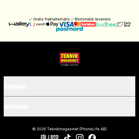
Gratis fraktalternativ
Blixtsnabb leverans
Kundtjänst
Information
©
2026
Teknikmagasinet (PhoneLife AB)
FÖLJ OSS!