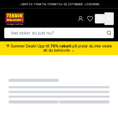
GRATIS FRAKTALTERNATIV
BLIXTSNABB LEVERANS
items in cart,
🌴 Summer Deals! Upp till
70% rabatt
på prylar du inte visste
att du behövde →