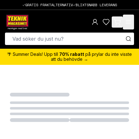
GRATIS FRAKTALTERNATIV
BLIXTSNABB LEVERANS
items in cart,
🌴 Summer Deals! Upp till
70% rabatt
på prylar du inte visste
att du behövde →