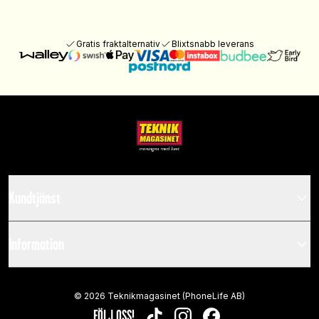
Gratis fraktalternativ
Blixtsnabb leverans
Kundtjänst
Information
©
2026
Teknikmagasinet (PhoneLife AB)
FÖLJ OSS!