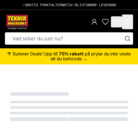
GRATIS FRAKTALTERNATIV
BLIXTSNABB LEVERANS
items in cart,
🌴 Summer Deals! Upp till
70% rabatt
på prylar du inte visste
att du behövde →