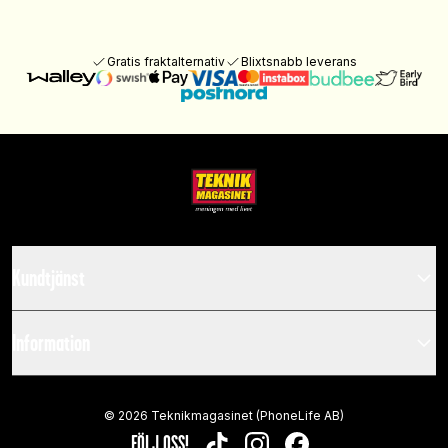
Gratis fraktalternativ
Blixtsnabb leverans
Kundtjänst
Information
©
2026
Teknikmagasinet (PhoneLife AB)
FÖLJ OSS!