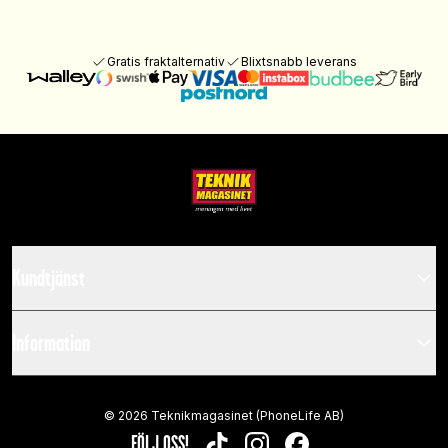
Gratis fraktalternativ
Blixtsnabb leverans
Kundtjänst
Information
©
2026
Teknikmagasinet (PhoneLife AB)
FÖLJ OSS!