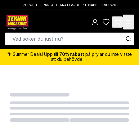
GRATIS FRAKTALTERNATIV
BLIXTSNABB LEVERANS
items in cart,
🌴 Summer Deals! Upp till
70% rabatt
på prylar du inte visste
att du behövde →